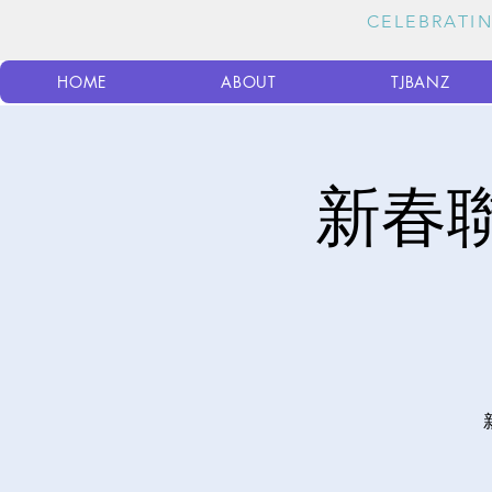
CELEBRA
HOME
ABOUT
TJBANZ
新春聯歡