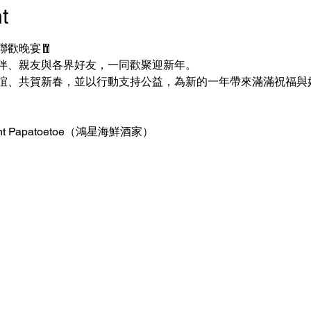
t
歡晚宴🧧
伴、親友與各界好友，一同歡聚迎新年。
誼、共賀新春，並以行動支持公益，為新的一年帶來滿滿祝福與
）
rant Papatoetoe（鴻星海鮮酒家）